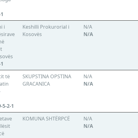
-1
i i
Keshilli Prokurorial i
N/A
sirave
Kosovës
N/A
në
it
osovës
-1
it të
SKUPSTINA OPSTINA
N/A
hatin
GRACANICA
N/A
–
-5-2-1
tetave
KOMUNA SHTËRPCË
N/A
llësit
N/A
cë