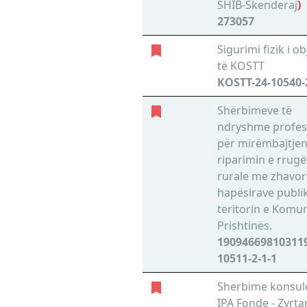
SHIB-Skenderaj
)
273057
Sigurimi fizik i o
të KOSTT
KOSTT-24-10540-
Shërbimeve të
ndryshme profes
për mirëmbajtje
riparimin e rrug
rurale me zhavor
hapësirave publi
teritorin e Komu
Prishtinës.
190946698103119
10511-2-1-1
Sherbime konsul
IPA Fonde - Zyrtar