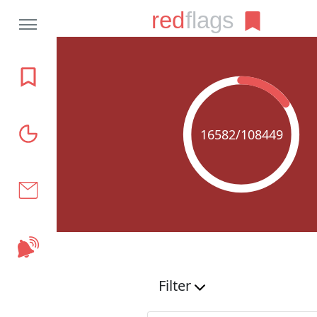
Rreth projektit
Grafikat
16582/108449
Kontakt
Abonohu
Filter