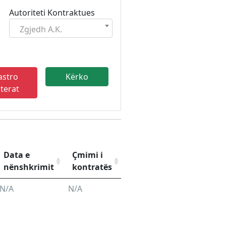
Autoriteti Kontraktues
Zgjedh A.K.
astro
lterat
Data e
Çmimi i
nënshkrimit
kontratës
N/A
N/A