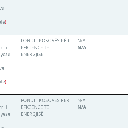
ve
ale
)
FONDI I KOSOVËS PËR
N/A
mi i
EFIÇIENCË TË
N/A
byese
ENERGJISË
ve
ale
)
FONDI I KOSOVËS PËR
N/A
mi i
EFIÇIENCË TË
N/A
byese
ENERGJISË
ve