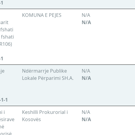
-1
KOMUNA E PEJES
N/A
arit
N/A
fshati
 fshati
R106)
-1
je
Ndërmarrje Publike
N/A
Lokale Përparimi SH.A.
N/A
-1-1
i i
Keshilli Prokurorial i
N/A
sirave
Kosovës
N/A
në
rorisë