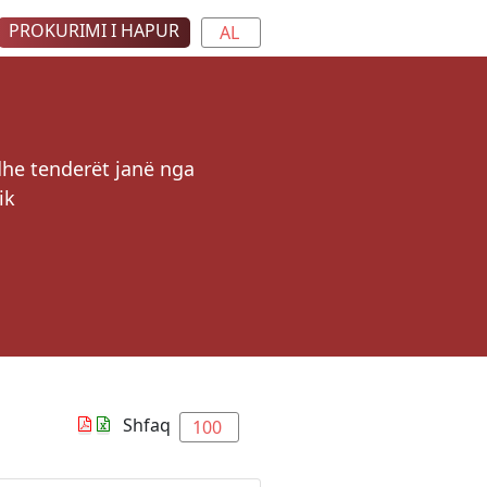
PROKURIMI I HAPUR
AL
dhe tenderët janë nga
ik
Shfaq
100