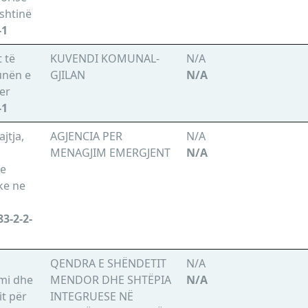
shtinë
-1
t të
KUVENDI KOMUNAL-
N/A
unën e
GJILAN
N/A
der
-1
jtja,
AGJENCIA PER
N/A
MENAGJIM EMERGJENT
N/A
he
ke ne
3-2-2-
QENDRA E SHËNDETIT
N/A
imi dhe
MENDOR DHE SHTËPIA
N/A
it për
INTEGRUESE NË