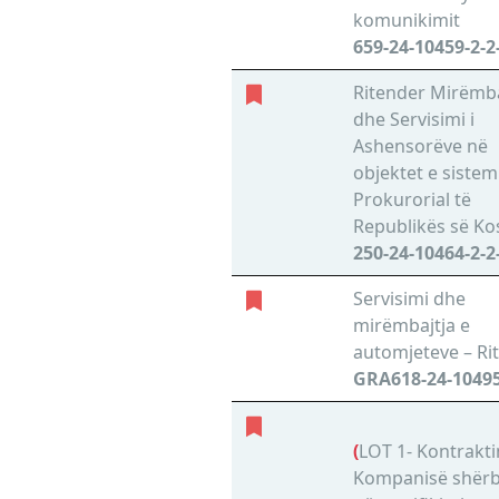
komunikimit
659-24-10459-2-2
Ritender Mirëmba
dhe Servisimi i
Ashensorëve në
objektet e sistem
Prokurorial të
Republikës së Ko
250-24-10464-2-2
Servisimi dhe
mirëmbajtja e
automjeteve – Ri
GRA618-24-10495
(
LOT 1- Kontrakti
Kompanisë shër