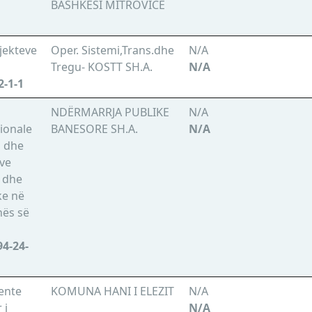
BASHKËSI MITROVICË
bjekteve
Oper. Sistemi,Trans.dhe
N/A
Tregu- KOSTT SH.A.
N/A
2-1-1
NDËRMARRJA PUBLIKE
N/A
ionale
BANESORE SH.A.
N/A
n dhe
ëve
 dhe
ke në
nës së
4-24-
ente
KOMUNA HANI I ELEZIT
N/A
 i
N/A