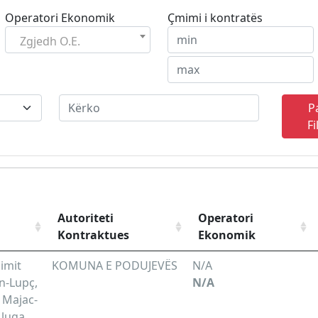
Operatori Ekonomik
Çmimi i kontratës
Zgjedh O.E.
P
Fi
Autoriteti
Operatori
Kontraktues
Ekonomik
zimit
KOMUNA E PODUJEVËS
N/A
n-Lupç,
N/A
 Majac-
Lluga