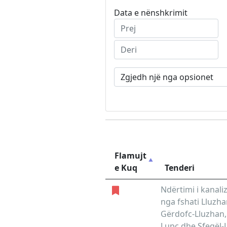
Data e nënshkrimit
Flamujt
e Kuq
Tenderi
Ndërtimi i kanali
nga fshati Lluzha
Gërdofc-Lluzhan,
Lupç dhe Sfeqël-