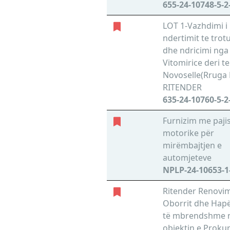
655-24-10748-5-2
LOT 1-Vazhdimi i
ndertimit te trotu
dhe ndricimi nga 
Vitomirice deri te
Novoselle(Rruga 
RITENDER
635-24-10760-5-2
Furnizim me pajis
motorike për
mirëmbajtjen e
automjeteve
NPLP-24-10653-1
Ritender Renovim
Oborrit dhe Hapë
të mbrendshme 
objektin e Proku