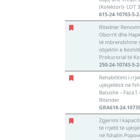
(Kolektori)- LOT 3
615-24-10703-5-2
Ritedner Renovim
Oborrit dhe Hapë
të mbrendshme 
objektin e Këshill
Prokurorial të K
250-24-10743-5-2
Rehabilitimi i rrjet
ujësjellësit në fs
Batushë – Faza I 
Ritender
GRA618-24-10739
Zgjerimi i kapaci
të rrjetit të ujësje
në fshatin Popov