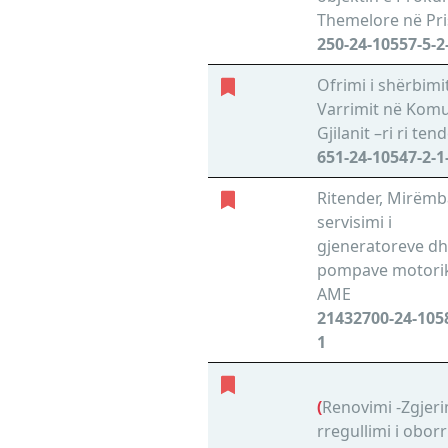
Themelore në Pri
250-24-10557-5-2
Ofrimi i shërbimi
Varrimit në Kom
Gjilanit –ri ri ten
651-24-10547-2-1
Ritender, Mirëmba
servisimi i
gjeneratoreve d
pompave motori
AME
21432700-24-1058
1
(
Renovimi -Zgjer
rregullimi i oborr