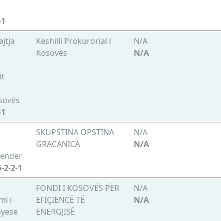
-1
jtja
Keshilli Prokurorial i
N/A
Kosovës
N/A
it
sovës
-1
SKUPSTINA OPSTINA
N/A
GRACANICA
N/A
tender
-2-2-1
FONDI I KOSOVËS PËR
N/A
mi i
EFIÇIENCË TË
N/A
byese
ENERGJISË