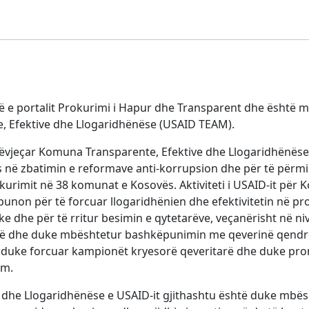
esë e portalit Prokurimi i Hapur dhe Transparent dhe është
e, Efektive dhe Llogaridhënëse (USAID TEAM).
esëvjeçar Komuna Transparente, Efektive dhe Llogaridhënës
 në zbatimin e reformave anti-korrupsion dhe për të përm
okurimit në 38 komunat e Kosovës. Aktiviteti i USAID-it për
non për të forcuar llogaridhënien dhe efektivitetin në prok
e dhe për të rritur besimin e qytetarëve, veçanërisht në 
 dhe duke mbështetur bashkëpunimin me qeverinë qendror
htë duke forcuar kampionët kryesorë qeveritarë dhe duke pr
ëm.
dhe Llogaridhënëse e USAID-it gjithashtu është duke mbës