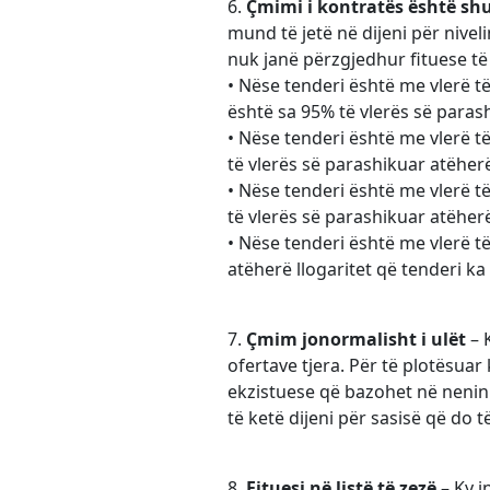
6.
Çmimi i kontratës është sh
mund të jetë në dijeni për niv
nuk janë përzgjedhur fituese të 
• Nëse tenderi është me vlerë t
është sa 95% të vlerës së parash
• Nëse tenderi është me vlerë 
të vlerës së parashikuar atëherë
• Nëse tenderi është me vlerë 
të vlerës së parashikuar atëherë
• Nëse tenderi është me vlerë t
atëherë llogaritet që tenderi ka
7.
Çmim jonormalisht i ulët
– 
ofertave tjera. Për të plotësuar
ekzistuese që bazohet në nenin 
të ketë dijeni për sasisë që do t
8.
Fituesi në listë të zezë
– Ky i