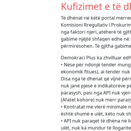
Kufizimet e të 
Të dhënat në këtë portal merr
Komisioni Rregullativ i Prokuri
nga faktori njeri, atëherë të gj
gabime njëjtë shfaqen edhe në 
përmirësohen. Të gjitha gabime
Demokraci Plus ka zhvilluar edh
• Nëse për ndonjë tender mungojn
ekonomik fitues), ai tender nuk
Disa nga të dhënat që vijnë pë
nuk janë pjesë e indikatorëve p
parasysh, pasi nga API nuk vjen 
(Afatet kohore) nuk merr parasy
• Kontratat me vlerë minimale në
është shumë e ulët, këto nuk s
• API nuk paraqet të dhëna në l
ulët, nuk ka mundur të llogarit