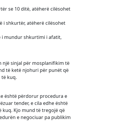
ër se 10 ditë, atëherë cilësohet
ë i shkurtër, atëherë cilësohet
 i mundur shkurtimi i afatit,
n një sinjal për mosplanifikim të
nd të ketë njohuri për punët që
 të kuq.
ëse është përdorur procedura e
ëzuar tender, e cila edhe është
të kuq. Kjo mund të tregojë që
ocedurën e negociuar pa publikim