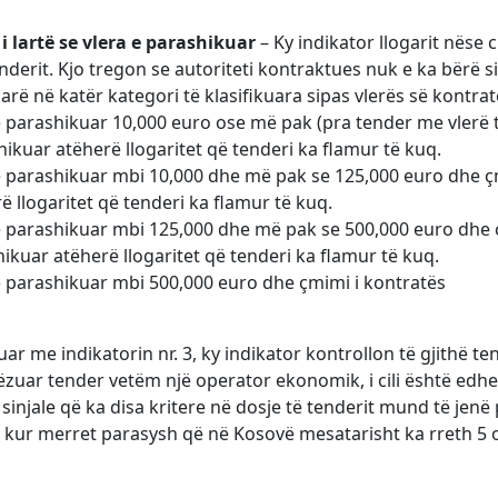
i lartë se vlera e parashikuar
– Ky indikator llogarit nëse 
nderit. Kjo tregon se autoriteti kontraktues nuk e ka bërë si
arë në katër kategori të klasifikuara sipas vlerës së kontrat
ë parashikuar 10,000 euro ose më pak (pra tender me vlerë 
ikuar atëherë llogaritet që tenderi ka flamur të kuq.
të parashikuar mbi 10,000 dhe më pak se 125,000 euro dhe ç
ë llogaritet që tenderi ka flamur të kuq.
të parashikuar mbi 125,000 dhe më pak se 500,000 euro dhe 
ikuar atëherë llogaritet që tenderi ka flamur të kuq.
ë parashikuar mbi 500,000 euro dhe çmimi i kontratës
ar me indikatorin nr. 3, ky indikator kontrollon të gjithë t
zuar tender vetëm një operator ekonomik, i cili është edhe 
 sinjale që ka disa kritere në dosje të tenderit mund të jen
kur merret parasysh që në Kosovë mesatarisht ka rreth 5 of