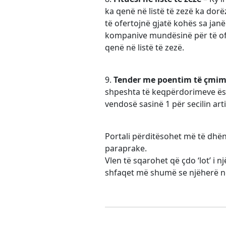
ka qenë në listë të zezë ka dorë
të ofertojnë gjatë kohës sa jan
kompanive mundësinë për të ofer
qenë në listë të zezë.
9.
Tender me poentim të çmim
shpeshta të keqpërdorimeve ësht
vendosë sasinë 1 për secilin art
Portali përditësohet më të dhën
paraprake.
Vlen të sqarohet që çdo ‘lot’ i n
shfaqet më shumë se njëherë në