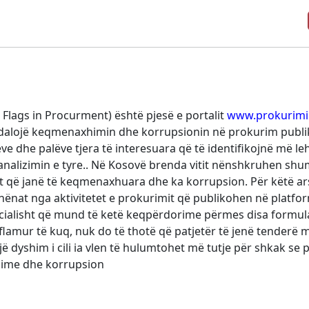
Flags in Procurment) është pjesë e portalit
www.prokurimi
alojë keqmenaxhimin dhe korrupsionin në prokurim publik.
 dhe palëve tjera të interesuara që të identifikojnë më le
ë analizimin e tyre.. Në Kosovë brenda vitit nënshkruhen s
at që janë të keqmenaxhuara dhe ka korrupsion. Për këtë ar
ënat nga aktivitetet e prokurimit që publikohen në platfo
ncialisht që mund të ketë keqpërdorime përmes disa formul
lamur të kuq, nuk do të thotë që patjetër të jenë tenderë
 dyshim i cili ia vlen të hulumtohet më tutje për shkak se 
hime dhe korrupsion