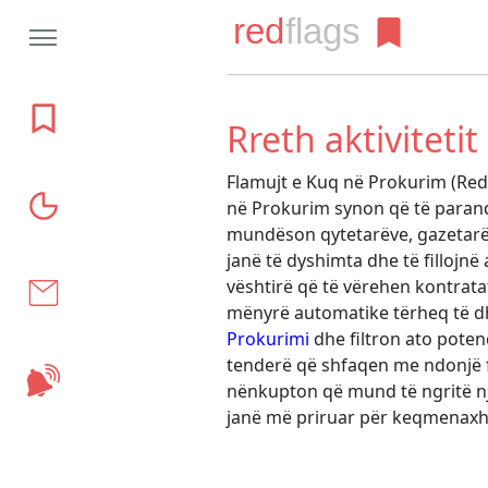
Rreth projektit
Rreth aktivitetit
Flamujt e Kuq në Prokurim (Red 
Grafikat
në Prokurim synon që të parand
mundëson qytetarëve, gazetarëve
janë të dyshimta dhe të fillojn
Kontakt
vështirë që të vërehen kontrat
mënyrë automatike tërheq të dh
Prokurimi
dhe filtron ato pote
tenderë që shfaqen me ndonjë f
Abonohu
nënkupton që mund të ngritë një
janë më priruar për keqmenax