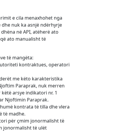
rimit e cila menaxhohet nga
e dhe nuk ka asnjë ndërhyrje
ë dhëna në API, atëherë ato
që ato manualisht të
ave të mangëta:
autoriteti kontraktues, operatori
derët me këto karakteristika
 Njoftim Paraprak, nuk merren
këtë arsye indikatori nr. 1
ar Njoftimin Paraprak.
humë kontrata të tilla dhe vlera
më të madhe.
tori për çmim jonormalisht të
m jonormalisht të ulët