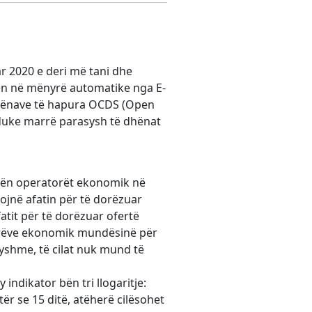
r 2020 e deri më tani dhe
ren në mënyrë automatike nga E-
 dhënave të hapura OCDS (Open
 duke marrë parasysh të dhënat
ertën operatorët ekonomik në
ojnë afatin për të dorëzuar
fatit për të dorëzuar ofertë
torëve ekonomik mundësinë për
ryshme, të cilat nuk mund të
indikator bën tri llogaritje:
ër se 15 ditë, atëherë cilësohet