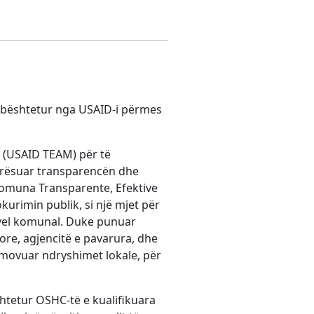
 mbështetur nga USAID-i përmes
e (USAID TEAM) për të
irësuar transparencën dhe
 Komuna Transparente, Efektive
urimin publik, si një mjet për
nivel komunal. Duke punuar
e, agjencitë e pavarura, dhe
omovuar ndryshimet lokale, për
htetur OSHC-të e kualifikuara