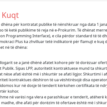
 Kuqt
 dhëna për kontratat publike të nënshkruar nga data 1 jana
po të ketë publikime të reja në e-Prokurim. Të dhënat mer
ion Programming Interface), e cila përdor standard të të
okraci Plus ka zhvilluar tetë indikatorë për flamujt e kuq
et në të dhëna:
 llogarit se a janë dhënë afatet kohore për të dorëzuar of
t Publik. Sipas LPP, autoritetit kontraktuese mund ta shkurt
t nëse afati është më i shkurtër se afati ligjor. Shkurtimi i a
oriteti kontraktues dëshiron të ua vështirësojë disa opera
idomos kur në dosje të tenderit kërkohen certifikata të nd
rtër kohor.
hme në varësi nga vlera e parashikuar e tenderit, atëherë ky 
ë madhe, dhe afati për dorëzim të ofertave është më i shkurt