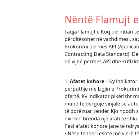
Nëntë Flamujt e
Faqja Flamujt e Kuq përmban të
përditësohet në vazhdimësi, sa
Prokurimi përmes API (Applicat
Contracting Data Standard). Dem
që vijnë përmes API dhe kufizim
1.
Afatet kohore
– Ky indikator
përputhje me Ligjin e Prokurimi
ofertë. Ky indikator pikërisht ma
mund të dërgojë sinjale së aut
të dorëzuar tender. Kjo ndodh s
nxirren brenda një afati të shku
Pasi afatet kohore janë të ndrys
• Nëse tenderi është më vlerë t