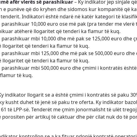
umë afër vlerës së parashikuar
– Ky indikator jep sinjale 
elin e punëve që do kryhen dhe sidomos kur kompanitë që k
tenderit. Indikatori është ndarë në katër kategori të klasifi
ë parashikuar 10,000 euro ose më pak (pra tender me vlerë 
ikuar atëherë llogaritet që tenderi ka flamur të kuq.
të parashikuar mbi 10,000 dhe më pak se 125,000 euro dhe ç
 llogaritet që tenderi ka flamur të kuq.
të parashikuar mbi 125,000 dhe më pak se 500,000 euro dhe 
 llogaritet që tenderi ka flamur të kuq.
ë parashikuar mbi 500,000 euro dhe çmimi i kontratës është
 flamur të kuq.
Ky indikator llogarit se a është çmimi i kontratës së paku 30
 ky kusht duhet të jenë së paku tre oferta. Ky indikator baz
61 të LPP-së. Tenderët me çmim jonormalisht të ulët tregoj
ë porositen për artikuj të caktuar dhe për cilat nuk do të po
ndikator kontrollon se a ka fituar ndonjë kontratë operatori