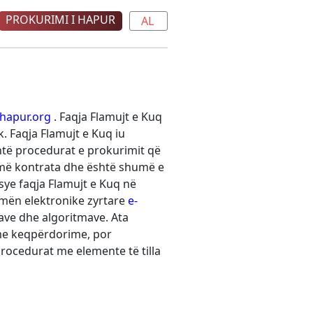
PROKURIMI I HAPUR
AL
hapur.org
. Faqja Flamujt e Kuq
 Faqja Flamujt e Kuq iu
htë procedurat e prokurimit që
humë kontrata dhe është shumë e
sye faqja Flamujt e Kuq në
rmën elektronike zyrtare
e-
ave dhe algoritmave. Ata
 me keqpërdorime, por
procedurat me elemente të tilla