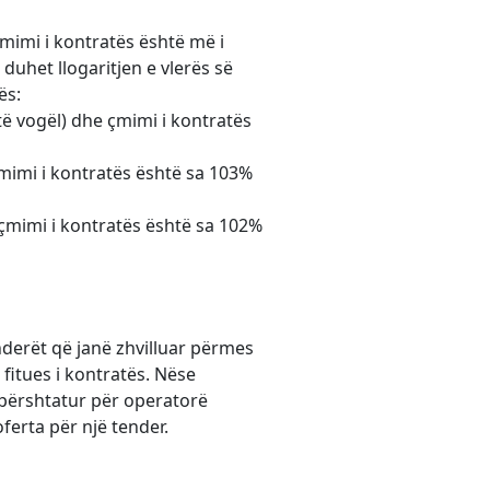
cmimi i kontratës është më i
 duhet llogaritjen e vlerës së
ës:
të vogël) dhe çmimi i kontratës
mimi i kontratës është sa 103%
çmimi i kontratës është sa 102%
enderët që janë zhvilluar përmes
fitues i kontratës. Nëse
ë përshtatur për operatorë
erta për një tender.