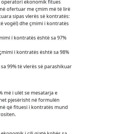
që operatori ekonomik fitues
anë ofertuar me çmim më të lirë
kuara sipas vlerës së kontratës:
të vogël) dhe çmimi i kontratës
mimi i kontratës është sa 97%
çmimi i kontratës është sa 98%
 sa 99% të vlerës së parashikuar
% më i ulët se mesatarja e
ohet pjesërisht në formulën
në që fituesi i kontratës mund
rositen.
 ekonomik i cili gjatë kohës sa