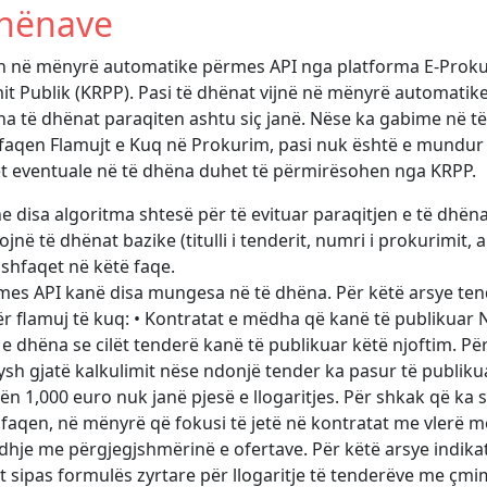
dhënave
en në mënyrë automatike përmes API nga platforma E-Proku
mit Publik (KRPP). Pasi të dhënat vijnë në mënyrë automatik
itha të dhënat paraqiten ashtu siç janë. Nëse ka gabime në t
faqen Flamujt e Kuq në Prokurim, pasi nuk është e mundur 
t eventuale në të dhëna duhet të përmirësohen nga KRPP.
e disa algoritma shtesë për të evituar paraqitjen e të dhën
ë të dhënat bazike (titulli i tenderit, numri i prokurimit, 
 shfaqet në këtë faqe.
rmes API kanë disa mungesa në të dhëna. Për këtë arsye ten
ër flamuj të kuq: • Kontratat e mëdha që kanë të publikuar
e dhëna se cilët tenderë kanë të publikuar këtë njoftim. Për 
sh gjatë kalkulimit nëse ndonjë tender ka pasur të publiku
n 1,000 euro nuk janë pjesë e llogaritjes. Për shkak që ka s
hfaqen, në mënyrë që fokusi të jetë në kontratat me vlerë 
idhje me përgjegjshmërinë e ofertave. Për këtë arsye indika
et sipas formulës zyrtare për llogaritje të tenderëve me çmi