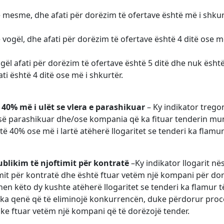
ë mesme, dhe afati për dorëzim të ofertave është më i shkurt
 vogël, dhe afati për dorëzim të ofertave është 4 ditë ose m
gël afati për dorëzim të ofertave është 5 ditë dhe nuk është
ti është 4 ditë ose më i shkurtër.
 40% më i ulët se vlera e parashikuar
– Ky indikator trego
 së parashikuar dhe/ose kompania që ka fituar tenderin mu
të 40% ose më i lartë atëherë llogaritet se tenderi ka flamur
blikim të njoftimit për kontratë
–Ky indikator llogarit n
mit për kontratë dhe është ftuar vetëm një kompani për dor
ohen këto dy kushte atëherë llogaritet se tenderi ka flamur 
es ka qenë që të eliminojë konkurrencën, duke përdorur pr
uke ftuar vetëm një kompani që të dorëzojë tender.