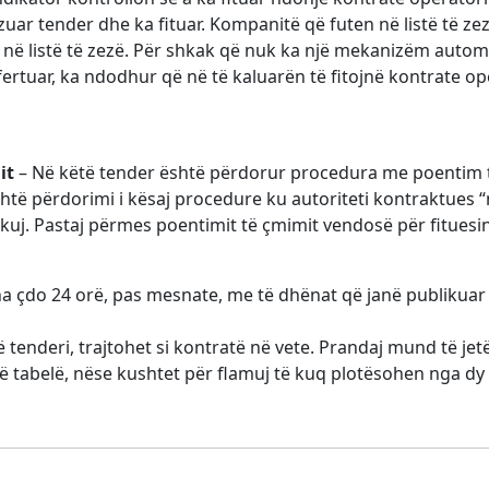
zuar tender dhe ka fituar. Kompanitë që futen në listë të ze
ë në listë të zezë. Për shkak që nuk ka një mekanizëm autom
tuar, ka ndodhur që në të kaluarën të fitojnë kontrate op
it
– Në këtë tender është përdorur procedura me poentim t
ë përdorimi i kësaj procedure ku autoriteti kontraktues “n
ikuj. Pastaj përmes poentimit të çmimit vendosë për fituesi
a çdo 24 orë, pas mesnate, me të dhënat që janë publikuar 
jë tenderi, trajtohet si kontratë në vete. Prandaj mund të jetë
 tabelë, nëse kushtet për flamuj të kuq plotësohen nga dy