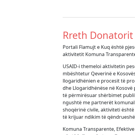
Rreth Donatorit
Portali Flamujt e Kuq është pj
aktivitetit Komuna Transparent
USAID-i themeloi aktivitetin p
mbështetur Qeverinë e Kosovës
llogaridhënien e procesit të pr
dhe Llogaridhënëse në Kosovë pu
të përmirësuar shërbimet publik
ngushtë me partnerët komunalë
shoqërinë civile, aktiviteti ës
të krijuar ndikim të qëndruesh
Komuna Transparente, Efektive 