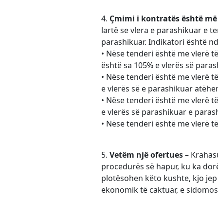
4.
Çmimi i kontratës është më 
lartë se vlera e parashikuar e te
parashikuar. Indikatori është nd
• Nëse tenderi është me vlerë t
është sa 105% e vlerës së parash
• Nëse tenderi është me vlerë 
e vlerës së e parashikuar atëher
• Nëse tenderi është me vlerë 
e vlerës së parashikuar e parash
• Nëse tenderi është me vlerë t
5.
Vetëm një ofertues
– Krahasu
procedurës së hapur, ku ka dorë
plotësohen këto kushte, kjo jep
ekonomik të caktuar, e sidomos 