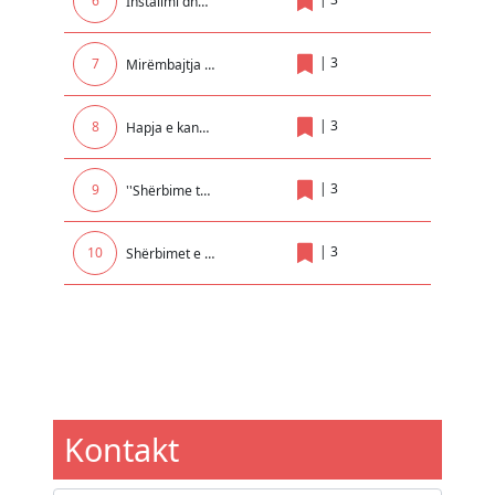
6
Instalimi dhe mirëmbajtja e elektrikës në Institucionet Arsimore
|
3
7
Mirëmbajtja dhe servisimi i sistemit te ngrohjes qendrore për GJ.TH. Mitrovicë me degët e saj në Rexhionin e Mitrovices !
|
3
8
Hapja e kanaleve per kullimin e tokave bujqesore ne fshatrat Komogllave, Pojate dhe Surqine
|
3
9
''Shërbime të ndryshme për seminare kongrese trajnime dhe udhëtime brenda dhe jashtë vendit për nevojat e UP-së ''
|
3
10
Shërbimet e transportit të automjeteve, pajisjeve, mallrave dhe makinerisë së sekuestruar dhe të Konfiskua
Kontakt