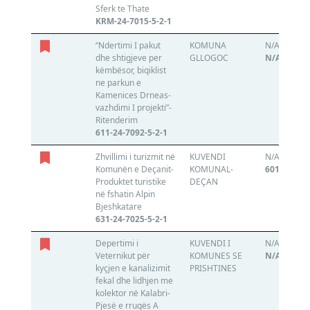
Sferk te Thate
KRM-24-7015-5-2-1
“Ndertimi I pakut
KOMUNA
N/A
dhe shtigjeve per
GLLOGOC
N/A
këmbësor, biqiklist
ne parkun e
Kamenices Drneas-
vazhdimi I projekti”-
Ritenderim
611-24-7092-5-2-1
Zhvillimi i turizmit në
KUVENDI
N/A
Komunën e Deçanit-
KOMUNAL-
601173131
Produktet turistike
DEÇAN
në fshatin Alpin
Bjeshkatare
631-24-7025-5-2-1
Depertimi i
KUVENDI I
N/A
Veternikut për
KOMUNES SE
N/A
kyçjen e kanalizimit
PRISHTINES
fekal dhe lidhjen me
kolektor në Kalabri-
Pjesë e rrugës A