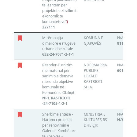
të jashtëm për
projektet e zhvillimit
ekonomik të
komuniteteve”
)
227111
Mirëmbajtja
KOMUNA E
N/A
dimërore e rrugëve
GJAKOVËS
811359274
urbane dhe rurale
632-24-7071-2-1-1
Ritender-Furnizim
NDËRMARRJA
N/A
me material për
PUBLIKE
601609342
sanimin e dëmeve
LOKALE
mbrenda objektve
KASTRIOTI
komunale në
SH.A.
Komunën e Obiliqit
NPL KASTRIOTI
-24-7105-1-2-1
Shërbime shtesë -
MINISTRIA E
N/A
Hartimi i projektit
KULTURES RS
N/A
për renovimin e
DHE ÇJK
Galerisë Kombëtare
të Kosovës -