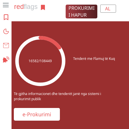
PROKURIMI
AL
I HAPUR
Rreth projektit
Grafikat
Kontakt
Tenderë me Flamuj të Kuq
Abonohu
16582/108449
Të gjitha informacionet dhe tenderët janë nga sistemi i
prokurimit publik
e-Prokurimi