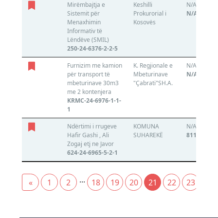
Mirëmbajtja e
Keshilli
N/A
Sistemit për
Prokurorial i
N/A
Menaxhimin
Kosovës
Informativ të
Lëndëve (SMIL)
250-24-6376-2-2-5
Furnizim me kamion
K. Regjionale e
N/A
për transport të
Mbeturinave
N/A
mbeturinave 30m3
"Çabrati"SH.A.
me 2 kontenjera
KRMC-24-6976-1-1-
1
Ndërtimi i rrugeve
KOMUNA
N/A
Hafir Gashi , Ali
SUHAREKË
811872606
Zogaj etj ne Javor
624-24-6965-5-2-1
...
«
1
2
18
19
20
21
22
23
24
(current)