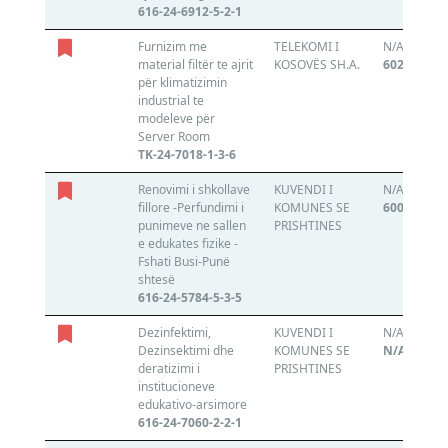
616-24-6912-5-2-1
Furnizim me
TELEKOMI I
N/A
material filtër te ajrit
KOSOVËS SH.A.
602067862
për klimatizimin
industrial te
modeleve për
Server Room
TK-24-7018-1-3-6
Renovimi i shkollave
KUVENDI I
N/A
fillore -Perfundimi i
KOMUNES SE
600756540
punimeve ne sallen
PRISHTINES
e edukates fizike -
Fshati Busi-Punë
shtesë
616-24-5784-5-3-5
Dezinfektimi,
KUVENDI I
N/A
Dezinsektimi dhe
KOMUNES SE
N/A
deratizimi i
PRISHTINES
institucioneve
edukativo-arsimore
616-24-7060-2-2-1