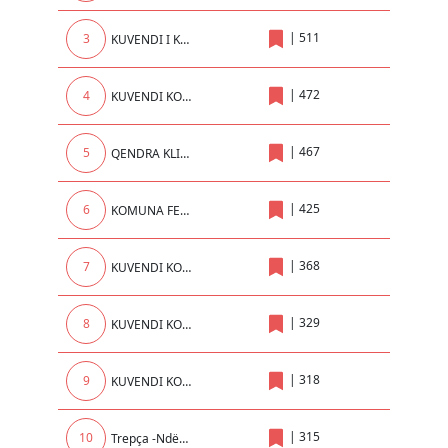
|
511
3
KUVENDI I KOMUNES SE PRISHTINES
|
472
4
KUVENDI KOMUNAL I PRIZRENIT
|
467
5
QENDRA KLINIKE UNIVERSITARE E KOSOVES
|
425
6
KOMUNA FERIZAJ
|
368
7
KUVENDI KOMUNAL I KLINËS
|
329
8
KUVENDI KOMUNAL LIPIJAN
|
318
9
KUVENDI KOMUNAL MALISHEVE
|
315
10
Trepça -Ndërrmarrje në Administrim të AKP