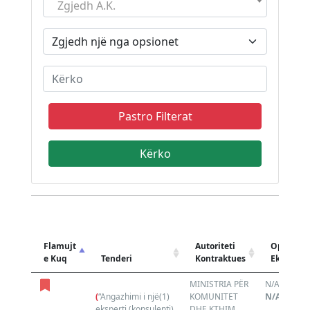
Zgjedh A.K.
Pastro Filterat
Flamujt
Autoriteti
Operator
e Kuq
Tenderi
Kontraktues
Ekonomi
MINISTRIA PËR
N/A
(
“Angazhimi i një(1)
KOMUNITET
N/A
eksperti (konsulenti)
DHE KTHIM