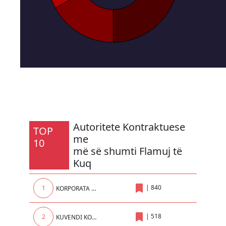
Autoritete Kontraktuese
TOP
me
10
më së shumti Flamuj të
Kuq
|
840
1
KORPORATA ENERGJETIKE E KOSOVES sh.a.
|
518
2
KUVENDI KOMUNAL