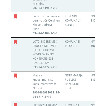
Prishtinë
207-24-5194-2-2-5
Furnizim me peme e
KUVENDI
N/A
perime për Qerdhen
KOMUNAL I
812046531
Xheve Lladrovci
KLINËS
Kline
634-24-6104-1-3-5
LOT2- NDERTIMI I
KOMUNA E
N/A
RRUGES MEHMET
ISTOGUT
600143614
EJUPI- DUBRAVE-
KOVRAG- ANEKS
KONTRATE (633-
024-040-525)
633-24-6072-5-2-5
Matja e
NDËRMARRJA
N/A
knaqshmëris së
PUBLIKE
810113481
konsumatorëve të
BANESORE
NPB-së
SH.A.
1909466981031194-
24-6714-2-4-7
009 Rregullimi dhe
KOMUNA E
N/A