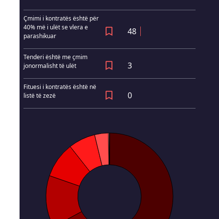
Çmimi i kontratës është për
40% më i ulët se vlera e
48
parashikuar
Tenderi është me çmim
3
jonormalisht të ulët
Fituesi i kontratës është në
0
listë të zezë