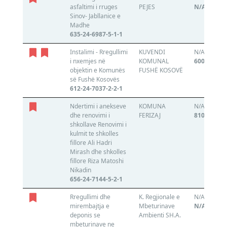
asfaltimi i rruges
PEJES
N/A
Sinov- Jabllanice e
Madhe
635-24-6987-5-1-1
Instalimi - Rregullimi
KUVENDI
N/A
i nxemjes në
KOMUNAL
600756540
objektin e Komunës
FUSHË KOSOVË
së Fushë Kosovës
612-24-7037-2-2-1
Ndertimi i anekseve
KOMUNA
N/A
dhe renovimi i
FERIZAJ
810146151
shkollave Renovimi i
kulmit te shkolles
fillore Ali Hadri
Mirash dhe shkolles
fillore Riza Matoshi
Nikadin
656-24-7144-5-2-1
Rregullimi dhe
K. Regjionale e
N/A
mirembajtja e
Mbeturinave
N/A
deponis se
Ambienti SH.A.
mbeturinave ne