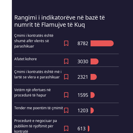
Rangimi i indikatorëve në bazë të
numrit të Flamujve të Kuq
Çmimi i kontratës është
shumë afër vlerës së
8782
parashikuar
Afatet kohore
3030
Çmimi i kontratës është më i
2321
lartë se vlera e parashikuar
Vetëm një ofertues në
1595
procedurë të hapur
Tender me poentim të çmimit
1203
Procedurë e negociuar pa
publikim të njoftimit për
613
kontratë