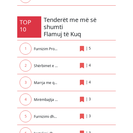
Tenderët me më së
TOP
shumti
10
Flamuj të Kuq
|
5
1
Furnizim Promovues për nevojat e Rektoratit
|
4
2
Shërbimet e zhvendosjes me marimangë dhe bllokimit të automjeteve në teritorin e Komunes së Malishevës
|
4
3
Marrja me qera e makinerive për nevoja të NPL Kastrioti SH.A
|
3
4
Mirëmbajtja e paisjeve kunder zjarrit në Objektin e Komunës dhe Insitucioneve tjera Komunale..
|
3
5
Furnizimi dhe vendosja e kontejnerëve nëntokësor në qytetin e Prizrenit
|
3