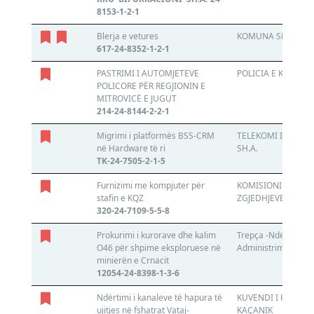
8153-1-2-1
Blerja e vetures
KOMUNA SHTIME
617-24-8352-1-2-1
PASTRIMI I AUTOMJETEVE
POLICIA E KOSOVË
POLICORE PËR REGJIONIN E
MITROVICË E JUGUT
214-24-8144-2-2-1
Migrimi i platformës BSS-CRM
TELEKOMI I KOSOV
në Hardware të ri
SH.A.
TK-24-7505-2-1-5
Furnizimi me kompjuter për
KOMISIONI QENDR
stafin e KQZ
ZGJEDHJEVE
320-24-7109-5-5-8
Prokurimi i kurorave dhe kalim
Trepça -Ndërrmarrj
O46 për shpime eksploruese në
Administrim të AKP
minierën e Crnacit
12054-24-8398-1-3-6
Ndërtimi i kanaleve të hapura të
KUVENDI I KOMUNE
ujitjes në fshatrat Vataj-
KAÇANIK