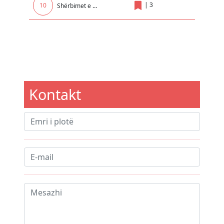
|
3
10
Shërbimet e transportit të automjeteve, pajisjeve, mallrave dhe makinerisë së sekuestruar dhe të Konfiskua
Kontakt