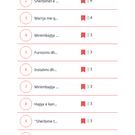
|
4
2
Shërbimet e zhvendosjes me marimangë dhe bllokimit të automjeteve në teritorin e Komunes së Malishevës
|
4
3
Marrja me qera e makinerive për nevoja të NPL Kastrioti SH.A
|
3
4
Mirëmbajtja e paisjeve kunder zjarrit në Objektin e Komunës dhe Insitucioneve tjera Komunale..
|
3
5
Furnizimi dhe vendosja e kontejnerëve nëntokësor në qytetin e Prizrenit
|
3
6
Instalimi dhe mirëmbajtja e elektrikës në Institucionet Arsimore
|
3
7
Mirëmbajtja dhe servisimi i sistemit te ngrohjes qendrore për GJ.TH. Mitrovicë me degët e saj në Rexhionin e Mitrovices !
|
3
8
Hapja e kanaleve per kullimin e tokave bujqesore ne fshatrat Komogllave, Pojate dhe Surqine
|
3
9
''Shërbime të ndryshme për seminare kongrese trajnime dhe udhëtime brenda dhe jashtë vendit për nevojat e UP-së ''