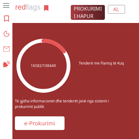
PROKURIMI
AL
I HAPUR
Rreth projektit
Grafikat
Kontakt
Tenderë me Flamuj të Kuq
Abonohu
16582/108449
Të gjitha informacionet dhe tenderët janë nga sistemi i
prokurimit publik
e-Prokurimi