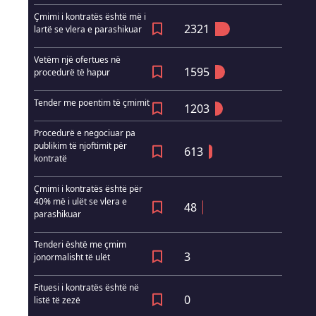
Çmimi i kontratës është më i
2321
lartë se vlera e parashikuar
Vetëm një ofertues në
1595
procedurë të hapur
Tender me poentim të çmimit
1203
Procedurë e negociuar pa
publikim të njoftimit për
613
kontratë
Çmimi i kontratës është për
40% më i ulët se vlera e
48
parashikuar
Tenderi është me çmim
3
jonormalisht të ulët
Fituesi i kontratës është në
0
listë të zezë