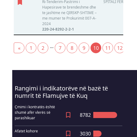
Ri-Tenderim-Pastrimi i
SPITALI FERIZAJ
Hapesirave te brendeshme dhe
te jashtme ne QIRSKP-SHTIME –
me mumer te Prokurimit 007-A-
2024
220-24-8292-2-2-1
...
«
1
2
7
8
9
10
11
12
13
(current)
Rangimi i indikatorëve në bazë të
numrit të Flamujve të Kuq
Çmimi i kontratës është
shumë afër vlerës së
8782
parashikuar
Afatet kohore
3030