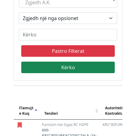
Zgjedh A.K.
Pastro Filterat
Flamujt
Autoriteti
e Kuq
Tenderi
Kontraktues
Furnizim me Gypa RC HDPE
KRU"BIFURKACIONI
600-
KRU"BIFURKACIONI"SH.A.-24-