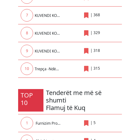
|
368
7
KUVENDI KOMUNAL I KLINËS
|
329
8
KUVENDI KOMUNAL LIPIJAN
|
318
9
KUVENDI KOMUNAL MALISHEVE
|
315
10
Trepça -Ndërrmarrje në Administrim të AKP
Tenderët me më së
TOP
shumti
10
Flamuj të Kuq
|
5
1
Furnizim Promovues për nevojat e Rektoratit