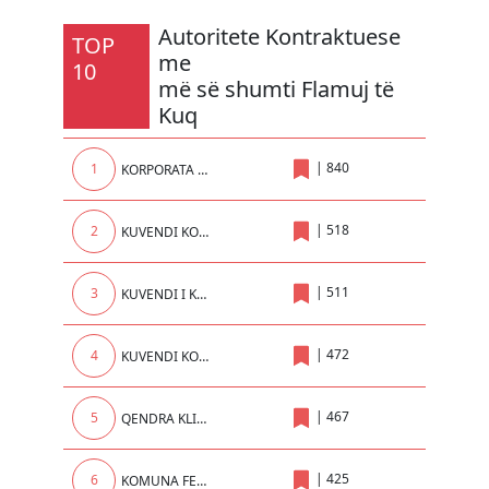
Autoritete Kontraktuese
TOP
me
10
më së shumti Flamuj të
Kuq
|
840
1
KORPORATA ENERGJETIKE E KOSOVES sh.a.
|
518
2
KUVENDI KOMUNAL
|
511
3
KUVENDI I KOMUNES SE PRISHTINES
|
472
4
KUVENDI KOMUNAL I PRIZRENIT
|
467
5
QENDRA KLINIKE UNIVERSITARE E KOSOVES
|
425
6
KOMUNA FERIZAJ