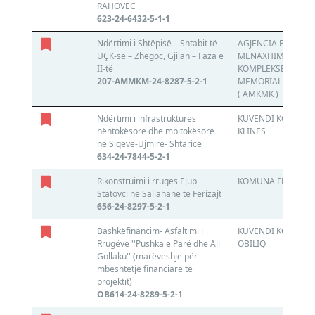
RAHOVEC
623-24-6432-5-1-1
Ndërtimi i Shtëpisë – Shtabit të
AGJENCIA PËR
UÇK-së – Zhegoc, Gjilan – Faza e
MENAXHIMIN E
II-të
KOMPLEKSEVE
207-AMMKM-24-8287-5-2-1
MEMORIALE TË KO
( AMKMK )
Ndërtimi i infrastruktures
KUVENDI KOMUNAL
nëntokësore dhe mbitokësore
KLINËS
në Siqevë-Ujmirë- Shtaricë
634-24-7844-5-2-1
Rikonstruimi i rruges Ejup
KOMUNA FERIZAJ
Statovci ne Sallahane te Ferizajt
656-24-8297-5-2-1
Bashkëfinancim- Asfaltimi i
KUVENDI KOMUNAL
Rrugëve ''Pushka e Parë dhe Ali
OBILIQ
Gollaku'' (marëveshje për
mbështetje financiare të
projektit)
OB614-24-8289-5-2-1