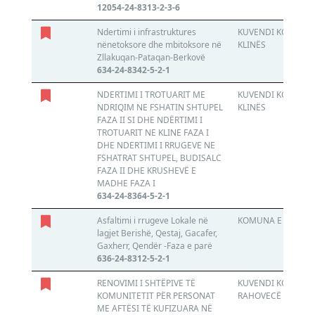
12054-24-8313-2-3-6
Ndertimi i infrastruktures
KUVENDI KOMUNAL
nënetoksore dhe mbitoksore në
KLINËS
Zllakuqan-Pataqan-Berkovë
634-24-8342-5-2-1
NDERTIMI I TROTUARIT ME
KUVENDI KOMUNAL
NDRIQIM NE FSHATIN SHTUPEL
KLINËS
FAZA II SI DHE NDËRTIMI I
TROTUARIT NE KLINE FAZA I
DHE NDERTIMI I RRUGEVE NE
FSHATRAT SHTUPEL, BUDISALC
FAZA II DHE KRUSHEVË E
MADHE FAZA I
634-24-8364-5-2-1
Asfaltimi i rrugeve Lokale në
KOMUNA E JUNIKU
lagjet Berishë, Qestaj, Gacafer,
Gaxherr, Qendër -Faza e parë
636-24-8312-5-2-1
RENOVIMI I SHTËPIVE TË
KUVENDI KOMUNAL
KOMUNITETIT PËR PERSONAT
RAHOVECË
ME AFTËSI TË KUFIZUARA NË