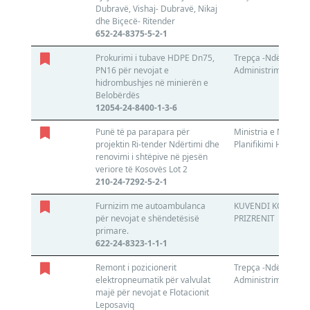
Dubravë, Vishaj- Dubravë, Nikaj
dhe Biçecë- Ritender
652-24-8375-5-2-1
Prokurimi i tubave HDPE Dn75,
Trepça -Ndërrmarrj
PN16 për nevojat e
Administrim të AKP
hidrombushjes në minierën e
Belobërdës
12054-24-8400-1-3-6
Punë të pa parapara për
Ministria e Mjedisit
projektin Ri-tender Ndërtimi dhe
Planifikimi Hapësin
renovimi i shtëpive në pjesën
veriore të Kosovës Lot 2
210-24-7292-5-2-1
Furnizim me autoambulanca
KUVENDI KOMUNAL
për nevojat e shëndetësisë
PRIZRENIT
primare.
622-24-8323-1-1-1
Remont i pozicionerit
Trepça -Ndërrmarrj
elektropneumatik për valvulat
Administrim të AKP
majë për nevojat e Flotacionit
Leposaviq