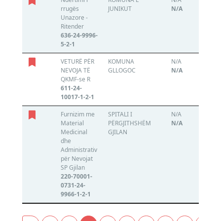
rrugës
JUNIKUT
N/A
Unazore -
Ritender
636-24-9996-
5-2-1
VETURË PËR
KOMUNA
N/A
N
NEVOJA TË
GLLOGOC
N/A
QKMF-se R
611-24-
10017-1-2-1
Furnizim me
SPITALI I
N/A
N
Material
PËRGJITHSHËM
N/A
Medicinal
GJILAN
dhe
Administrativ
për Nevojat
SP Gjilan
220-70001-
0731-24-
9966-1-2-1