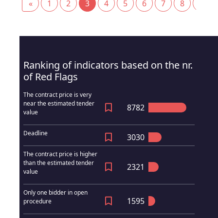
«
1
2
3
4
5
6
7
8
9
(current)
Ranking of indicators based on the nr.
of Red Flags
The contract price is very
near the estimated tender
8782
value
Deadline
3030
The contract price is higher
than the estimated tender
2321
value
Only one bidder in open
1595
procedure