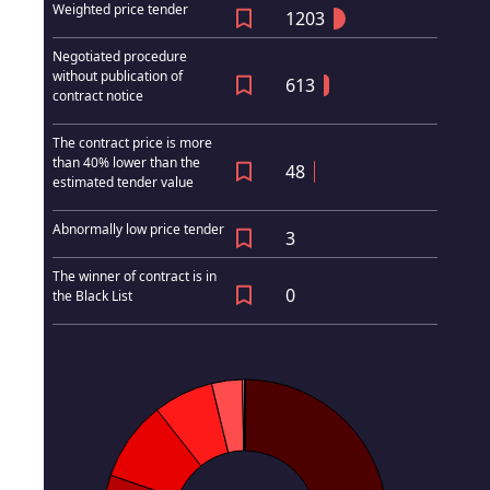
Weighted price tender
1203
Negotiated procedure
without publication of
613
contract notice
The contract price is more
than 40% lower than the
48
estimated tender value
Abnormally low price tender
3
The winner of contract is in
0
the Black List