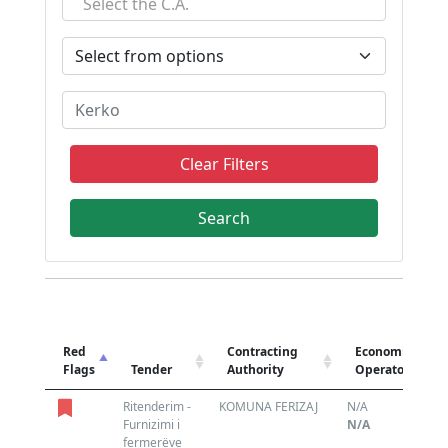
Select the C.A.
Clear Filters
Red
Contracting
Economic
Flags
Tender
Authority
Operator
Ritenderim -
KOMUNA FERIZAJ
N/A
N
Furnizimi i
N/A
fermerëve