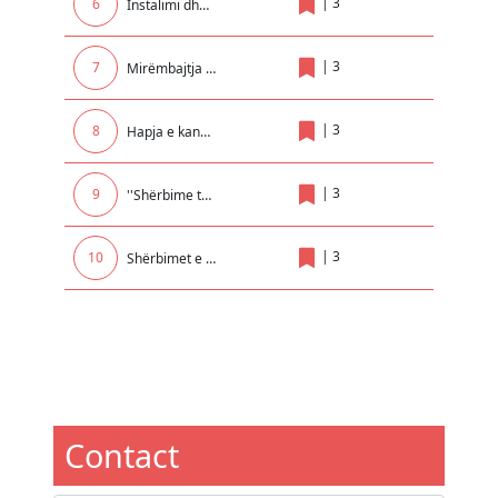
|
3
6
Instalimi dhe mirëmbajtja e elektrikës në Institucionet Arsimore
|
3
7
Mirëmbajtja dhe servisimi i sistemit te ngrohjes qendrore për GJ.TH. Mitrovicë me degët e saj në Rexhionin e Mitrovices !
|
3
8
Hapja e kanaleve per kullimin e tokave bujqesore ne fshatrat Komogllave, Pojate dhe Surqine
|
3
9
''Shërbime të ndryshme për seminare kongrese trajnime dhe udhëtime brenda dhe jashtë vendit për nevojat e UP-së ''
|
3
10
Shërbimet e transportit të automjeteve, pajisjeve, mallrave dhe makinerisë së sekuestruar dhe të Konfiskua
Contact