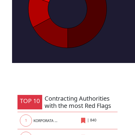
Contracting Authorities
TOP 10
with the most Red Flags
|
840
1
KORPORATA ENERGJETIKE E KOSOVES sh.a.