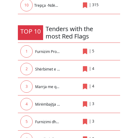
|
315
10
Trepça -Ndërrmarrje në Administrim të AKP
Tenders with the
TOP 10
most Red Flags
|
5
1
Furnizim Promovues për nevojat e Rektoratit
|
4
2
Shërbimet e zhvendosjes me marimangë dhe bllokimit të automjeteve në teritorin e Komunes së Malishevës
|
4
3
Marrja me qera e makinerive për nevoja të NPL Kastrioti SH.A
|
3
4
Mirëmbajtja e paisjeve kunder zjarrit në Objektin e Komunës dhe Insitucioneve tjera Komunale..
|
3
5
Furnizimi dhe vendosja e kontejnerëve nëntokësor në qytetin e Prizrenit