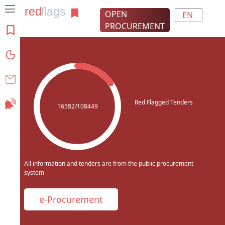
OPEN
EN
PROCUREMENT
About the project
Charts
Contact
Red Flagged Tenders
Subscribe
16582/108449
All information and tenders are from the public procurement
system
e-Procurement