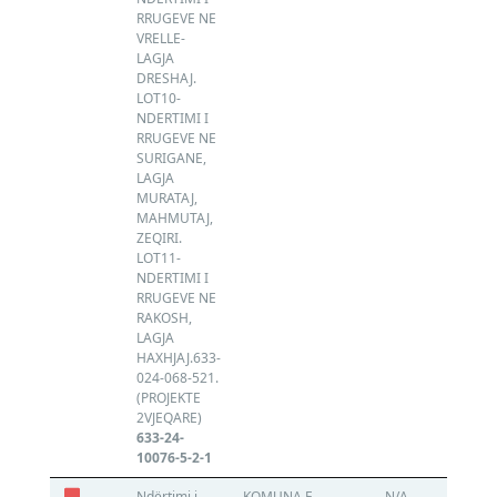
RRUGEVE NE
VRELLE-
LAGJA
DRESHAJ.
LOT10-
NDERTIMI I
RRUGEVE NE
SURIGANE,
LAGJA
MURATAJ,
MAHMUTAJ,
ZEQIRI.
LOT11-
NDERTIMI I
RRUGEVE NE
RAKOSH,
LAGJA
HAXHJAJ.633-
024-068-521.
(PROJEKTE
2VJEQARE)
633-24-
10076-5-2-1
Ndërtimi i
KOMUNA E
N/A
N