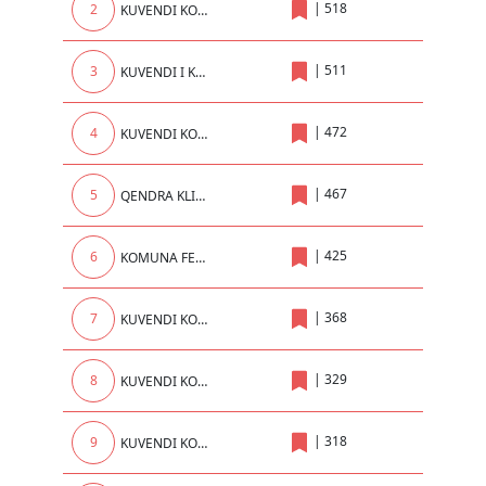
|
518
2
KUVENDI KOMUNAL
|
511
3
KUVENDI I KOMUNES SE PRISHTINES
|
472
4
KUVENDI KOMUNAL I PRIZRENIT
|
467
5
QENDRA KLINIKE UNIVERSITARE E KOSOVES
|
425
6
KOMUNA FERIZAJ
|
368
7
KUVENDI KOMUNAL I KLINËS
|
329
8
KUVENDI KOMUNAL LIPIJAN
|
318
9
KUVENDI KOMUNAL MALISHEVE