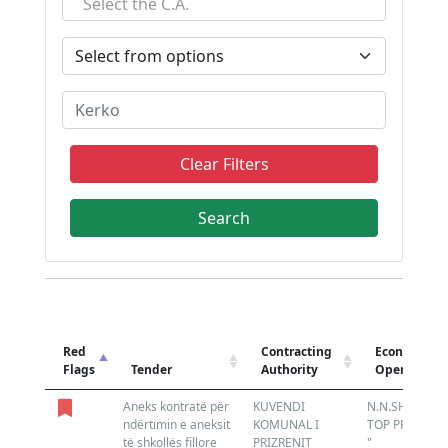
Select the C.A.
Clear Filters
Red
Contracting
Economic
Flags
Tender
Authority
Operator
Aneks kontratë për
KUVENDI
N.N.SH. "
ndërtimin e aneksit
KOMUNAL I
TOP PROJEKT
të shkollës fillore
PRIZRENIT
"