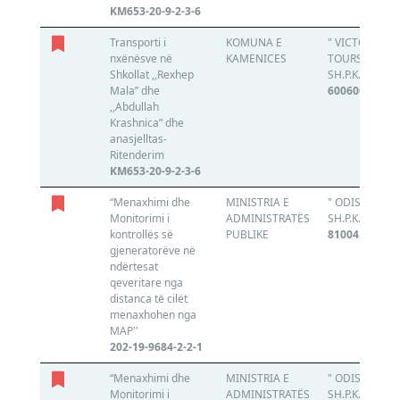
KM653-20-9-2-3-6
Transporti i
KOMUNA E
" VICTORIA
nxënësve në
KAMENICES
TOURS "
Shkollat ,,Rexhep
SH.P.K.
Mala’’ dhe
600600672
,,Abdullah
Krashnica” dhe
anasjelltas-
Ritenderim
KM653-20-9-2-3-6
“Menaxhimi dhe
MINISTRIA E
" ODISEJA "
Monitorimi i
ADMINISTRATËS
SH.P.K.
kontrollës së
PUBLIKE
810042557
gjeneratorëve në
ndërtesat
qeveritare nga
distanca të cilët
menaxhohen nga
MAP''
202-19-9684-2-2-1
“Menaxhimi dhe
MINISTRIA E
" ODISEJA "
Monitorimi i
ADMINISTRATËS
SH.P.K.