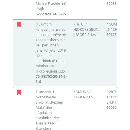
Mit hat Frashëri në
600381628
Krajk
622-19-9634-5-2-5
Hulumtimi i
K. R. U. "
" COMPASS
kënaqshmërisë së
HIDROREGJIONI
IT " SH.P.K.
konsumatorëve në
JUGOR " SH.A.
601250012
zonën e shërbimit
për periudhën
janar-dhjetor 2019
në zonen e
shërbimit të cilën e
mbulon KRU
Hidroregjioni Jugor
70433702-20-14-2-
3-6
Transporti i
KOMUNA E
" VICTORIA
nxënësve në
KAMENICES
TOURS "
Shkollat ,,Rexhep
SH.P.K.
Mala’’ dhe
600600672
,,Abdullah
Krashnica” dhe
anasjelltas-
Ritenderim