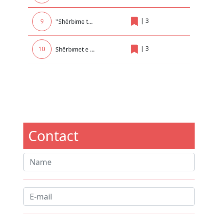
|
3
9
''Shërbime të ndryshme për seminare kongrese trajnime dhe udhëtime brenda dhe jashtë vendit për nevojat e UP-së ''
|
3
10
Shërbimet e transportit të automjeteve, pajisjeve, mallrave dhe makinerisë së sekuestruar dhe të Konfiskua
Contact