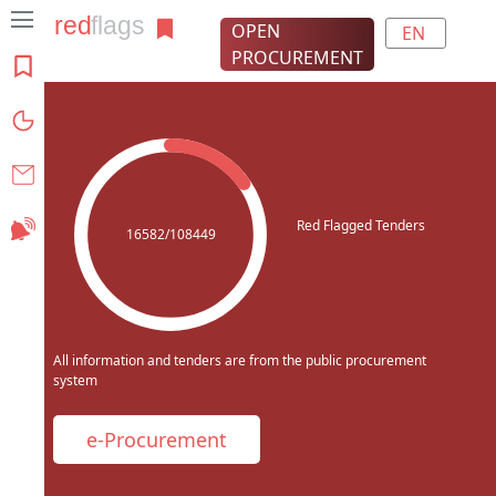
OPEN
EN
PROCUREMENT
About the project
Charts
Contact
Red Flagged Tenders
Subscribe
16582/108449
All information and tenders are from the public procurement
system
e-Procurement