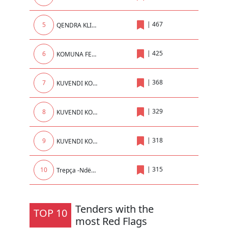
|
467
5
QENDRA KLINIKE UNIVERSITARE E KOSOVES
|
425
6
KOMUNA FERIZAJ
|
368
7
KUVENDI KOMUNAL I KLINËS
|
329
8
KUVENDI KOMUNAL LIPIJAN
|
318
9
KUVENDI KOMUNAL MALISHEVE
|
315
10
Trepça -Ndërrmarrje në Administrim të AKP
Tenders with the
TOP 10
most Red Flags