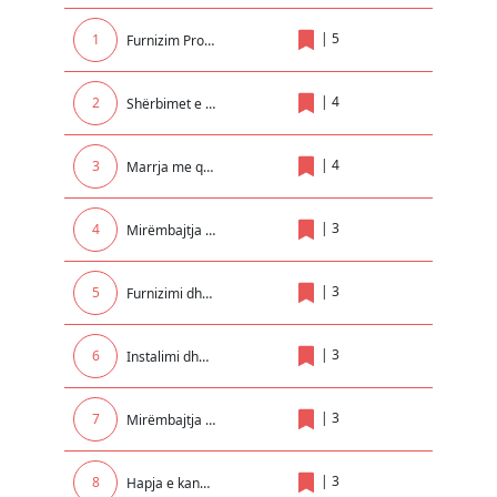
|
5
1
Furnizim Promovues për nevojat e Rektoratit
|
4
2
Shërbimet e zhvendosjes me marimangë dhe bllokimit të automjeteve në teritorin e Komunes së Malishevës
|
4
3
Marrja me qera e makinerive për nevoja të NPL Kastrioti SH.A
|
3
4
Mirëmbajtja e paisjeve kunder zjarrit në Objektin e Komunës dhe Insitucioneve tjera Komunale..
|
3
5
Furnizimi dhe vendosja e kontejnerëve nëntokësor në qytetin e Prizrenit
|
3
6
Instalimi dhe mirëmbajtja e elektrikës në Institucionet Arsimore
|
3
7
Mirëmbajtja dhe servisimi i sistemit te ngrohjes qendrore për GJ.TH. Mitrovicë me degët e saj në Rexhionin e Mitrovices !
|
3
8
Hapja e kanaleve per kullimin e tokave bujqesore ne fshatrat Komogllave, Pojate dhe Surqine