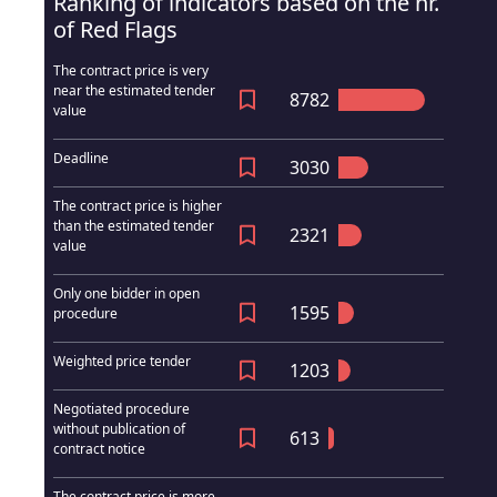
Ranking of indicators based on the nr.
of Red Flags
The contract price is very
near the estimated tender
8782
value
Deadline
3030
The contract price is higher
than the estimated tender
2321
value
Only one bidder in open
1595
procedure
Weighted price tender
1203
Negotiated procedure
without publication of
613
contract notice
The contract price is more