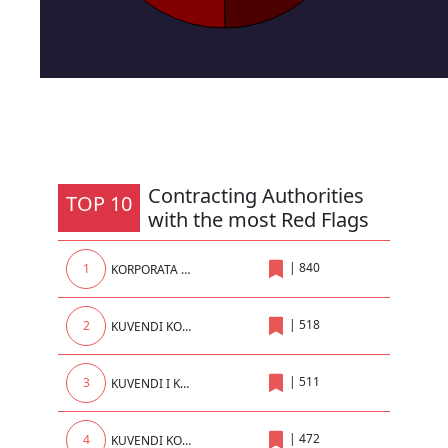
Contracting Authorities
TOP 10
with the most Red Flags
|
840
1
KORPORATA ENERGJETIKE E KOSOVES sh.a.
|
518
2
KUVENDI KOMUNAL
|
511
3
KUVENDI I KOMUNES SE PRISHTINES
|
472
4
KUVENDI KOMUNAL I PRIZRENIT