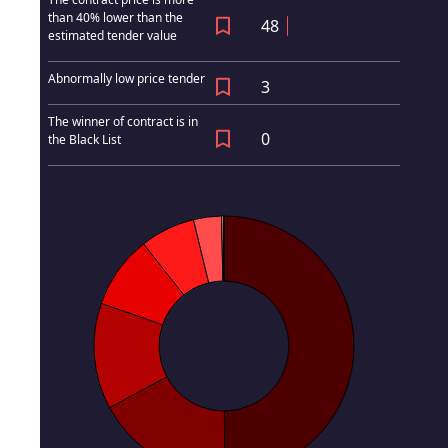
than 40% lower than the
48
estimated tender value
Abnormally low price tender
3
The winner of contract is in
0
the Black List