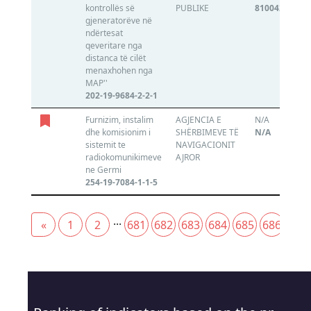
kontrollës së
PUBLIKE
810042557
gjeneratorëve në
ndërtesat
qeveritare nga
distanca të cilët
menaxhohen nga
MAP''
202-19-9684-2-2-1
Furnizim, instalim
AGJENCIA E
N/A
dhe komisionim i
SHËRBIMEVE TË
N/A
sistemit te
NAVIGACIONIT
radiokomunikimeve
AJROR
ne Germi
254-19-7084-1-1-5
...
«
1
2
681
682
683
684
685
686
687